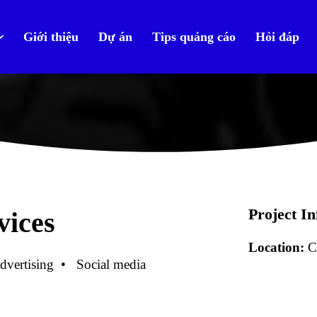
Giới thiệu
Dự án
Tips quảng cáo
Hỏi đáp
Project I
vices
Location:
Ca
dvertising • Social media