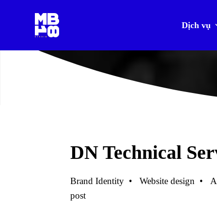
Dịch vụ
L
S
D
N
T
E
C
H
N
I
C
A
S
E
R
V
I
C
E
DN Technical Ser
Brand Identity • Website design • A
post