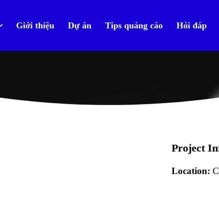
Giới thiệu
Dự án
Tips quảng cáo
Hỏi đáp
Project I
Location:
Ca