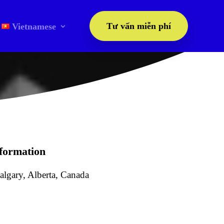
Tư vấn miễn phí
Vietnamese
NC LIVING
nformation
lgary, Alberta, Canada