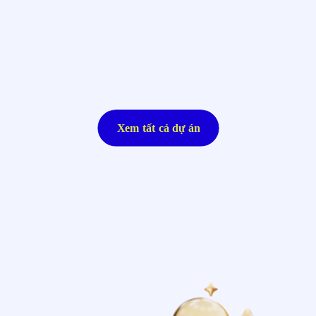
Xem tất cả dự án
S.O.R